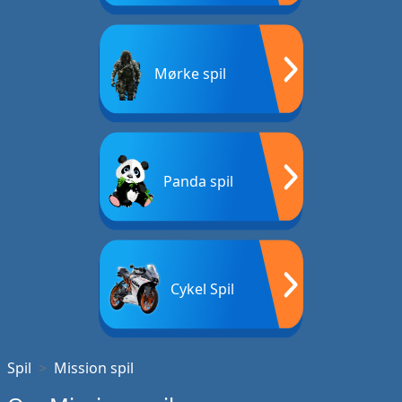
Mørke spil
Panda spil
Cykel Spil
Spil
Mission spil