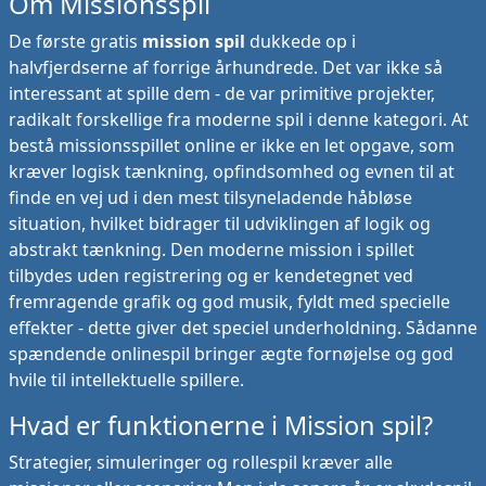
Om Missionsspil
De første gratis
mission spil
dukkede op i
halvfjerdserne af forrige århundrede. Det var ikke så
interessant at spille dem - de var primitive projekter,
radikalt forskellige fra moderne spil i denne kategori. At
bestå missionsspillet online er ikke en let opgave, som
kræver logisk tænkning, opfindsomhed og evnen til at
finde en vej ud i den mest tilsyneladende håbløse
situation, hvilket bidrager til udviklingen af logik og
abstrakt tænkning. Den moderne mission i spillet
tilbydes uden registrering og er kendetegnet ved
fremragende grafik og god musik, fyldt med specielle
effekter - dette giver det speciel underholdning. Sådanne
spændende onlinespil bringer ægte fornøjelse og god
hvile til intellektuelle spillere.
Hvad er funktionerne i Mission spil?
Strategier, simuleringer og rollespil kræver alle