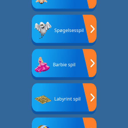
Spøgelsesspil
Barbie spil
Labyrint spil