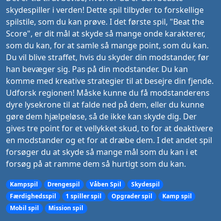
skydespiller i verden! Dette spil tilbyder to forskellige
spilstile, som du kan prøve. I det første spil, "Beat the
Score", er dit mål at skyde så mange onde karakterer,
som du kan, for at samle så mange point, som du kan.
Du vil blive straffet, hvis du skyder din modstander, før
han bevæger sig. Pas på din modstander. Du kan
komme med kreative strategier til at besejre din fjende.
Udforsk regionen! Måske kunne du få modstanderens
dyre lysekrone til at falde ned på dem, eller du kunne
gøre dem hjælpeløse, så de ikke kan skyde dig. Der
gives tre point for et vellykket skud, to for at deaktivere
en modstander og et for at dræbe dem. I det andet spil
forsøger du at skyde så mange mål som du kan i et
forsøg på at ramme dem så hurtigt som du kan.
Kampspil
Drengespil
Våben Spil
Skydespil
Færdighedsspil
1 spiller spil
Opgrader spil
Kamp spil
Mobil spil
Mission spil