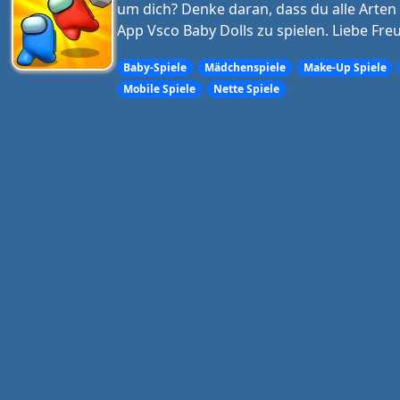
um dich? Denke daran, dass du alle Arten
App Vsco Baby Dolls zu spielen. Liebe Fr
Baby-Spiele
Mädchenspiele
Make-Up Spiele
Mobile Spiele
Nette Spiele