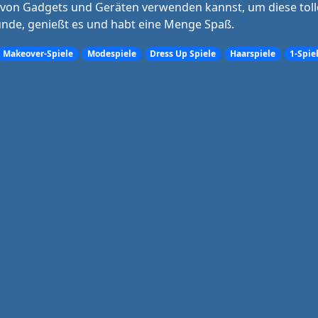
 von Gadgets und Geräten verwenden kannst, um diese tolle
eunde, genießt es und habt eine Menge Spaß.
Makeover-Spiele
Modespiele
Dress Up Spiele
Haarspiele
1-Spie