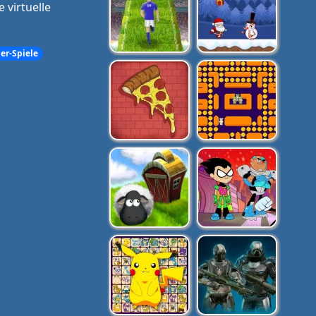
 virtuelle
ler-Spiele