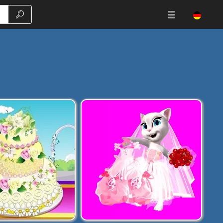
Suche