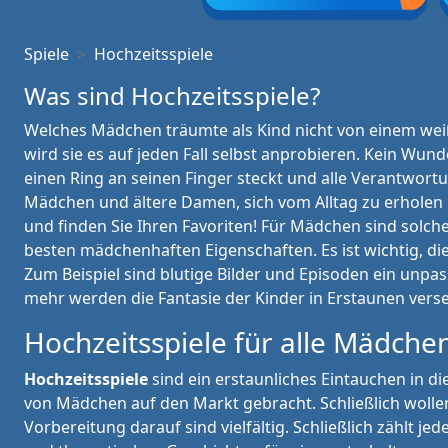
Spiele
Hochzeitsspiele
Was sind Hochzeitsspiele?
Welches Mädchen träumte als Kind nicht von einem weiße
wird sie es auf jeden Fall selbst anprobieren. Kein Wu
einen Ring an seinen Finger steckt und alle Verantwortu
Mädchen und ältere Damen, sich vom Alltag zu erholen u
und finden Sie Ihren Favoriten! Für Mädchen sind solche
besten mädchenhaften Eigenschaften. Es ist wichtig, die
Zum Beispiel sind blutige Bilder und Episoden ein unpa
mehr werden die Fantasie der Kinder in Erstaunen verse
Hochzeitsspiele für alle Mädche
Hochzeitsspiele
sind ein erstaunliches Eintauchen in d
von Mädchen auf den Markt gebracht. Schließlich wollen 
Vorbereitung darauf sind vielfältig. Schließlich zählt j