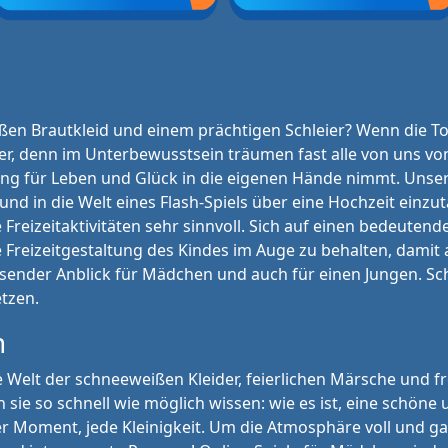
n Brautkleid und einem prächtigen Schleier? Wenn die Toch
nder, denn im Unterbewusstsein träumen fast alle von uns 
ng für Leben und Glück in die eigenen Hände nimmt. Unsere 
nd in die Welt eines Flash-Spiels über eine Hochzeit einzu
 Freizeitaktivitäten sehr sinnvoll. Sich auf einen bedeuten
 Freizeitgestaltung des Kindes im Auge zu behalten, damit 
ssender Anblick für Mädchen und auch für einen Jungen. Sch
tzen.
n
ie Welt der schneeweißen Kleider, feierlichen Märsche und 
sie so schnell wie möglich wissen: wie es ist, eine schöne 
eder Moment, jede Kleinigkeit. Um die Atmosphäre voll und ga