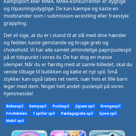
kampsport eller MMA. MMA-konkurrenter er dygtige
og tilpasningsdygtige. De kan kæmpe og kaste en
modstander som i submission wrestling eller freestyle
grappling.
Det vil sige, at du er i stand til at slå med dine hænder
og fødder, kaste genstande og bruge greb og
chokehold. Vi har alle samlet almindelige papirpuslespil
på et tidspunkt i vores liv. De har dog en masse
ulemper. Når du er færdig med at samle billedet, skal du
vende tilbage til butikken og købe et nyt spil. Små
stykker kan også tabes ret nemt, især hvis et lille barn
leger med dem. Noget helt andet: puslespil på vores
hjemmeside!
Boksespil
Kampspil
Puslespil
Jigsaw spil
Drengespil
Friv4skolen
1 spiller spil
Pædagogiske spil
Sjove spil
Mobil spil