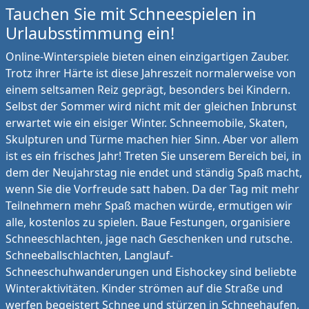
Tauchen Sie mit Schneespielen in
Urlaubsstimmung ein!
Online-Winterspiele bieten einen einzigartigen Zauber.
Trotz ihrer Härte ist diese Jahreszeit normalerweise von
einem seltsamen Reiz geprägt, besonders bei Kindern.
Selbst der Sommer wird nicht mit der gleichen Inbrunst
erwartet wie ein eisiger Winter. Schneemobile, Skaten,
Skulpturen und Türme machen hier Sinn. Aber vor allem
ist es ein frisches Jahr! Treten Sie unserem Bereich bei, in
dem der Neujahrstag nie endet und ständig Spaß macht,
wenn Sie die Vorfreude satt haben. Da der Tag mit mehr
Teilnehmern mehr Spaß machen würde, ermutigen wir
alle, kostenlos zu spielen. Baue Festungen, organisiere
Schneeschlachten, jage nach Geschenken und rutsche.
Schneeballschlachten, Langlauf-
Schneeschuhwanderungen und Eishockey sind beliebte
Winteraktivitäten. Kinder strömen auf die Straße und
werfen begeistert Schnee und stürzen in Schneehaufen,