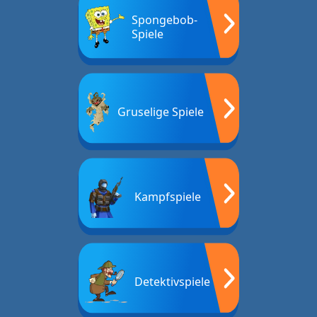
Spongebob-
Spiele
Gruselige Spiele
Kampfspiele
Detektivspiele