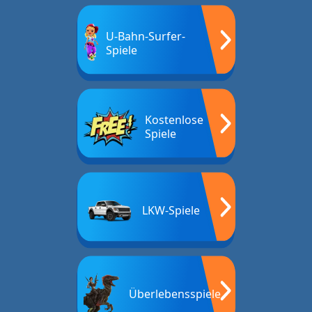
U-Bahn-Surfer-
Spiele
Kostenlose
Spiele
LKW-Spiele
Überlebensspiele